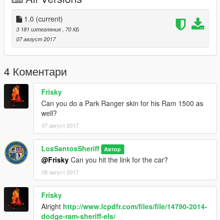
1.0
(current)
3 181 изтегляния
, 70 КБ
07 август 2017
4 Коментари
Frisky
Can you do a Park Ranger skin for his Ram 1500 as
well?
07 август 2017
LosSantosSheriff
Автор
@Frisky
Can you hit the link for the car?
08 август 2017
Frisky
Alright
http://www.lcpdfr.com/files/file/14790-2014-
dodge-ram-sheriff-els/