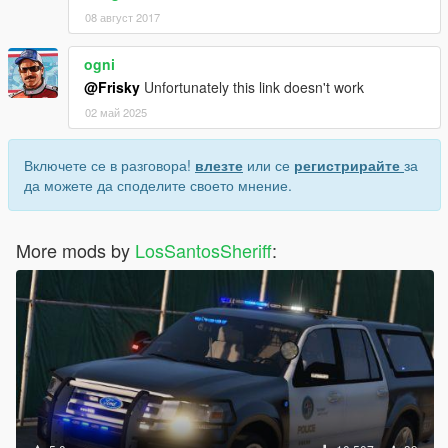
08 август 2017
ogni
@Frisky
Unfortunately this link doesn't work
02 май 2025
Включете се в разговора!
влезте
или се
регистрирайте
за
да можете да споделите своето мнение.
More mods by
LosSantosSheriff
: