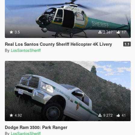
3.5
2 387
17
Real Los Santos County Sheriff Helicopter 4K Livery
1.1
By
LosSantosSheriff
4.92
9 272
41
Dodge Ram 3500: Park Ranger
By
LosSantosSheriff