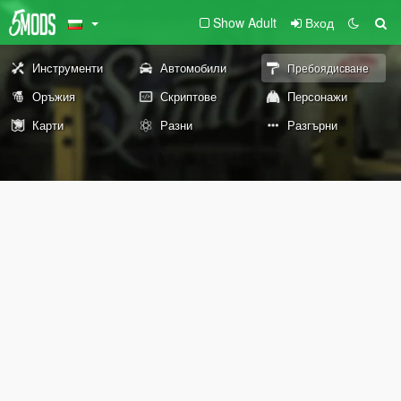
Show Adult
Вход
Инструменти
Автомобили
Пребоядисване
Оръжия
Скриптове
Персонажи
Карти
Разни
Разгърни