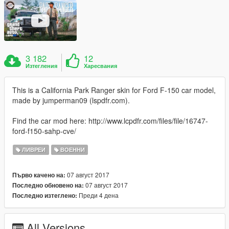
3 182
12
Изтегления
Харесвания
This is a California Park Ranger skin for Ford F-150 car model,
made by jumperman09 (lspdfr.com).
Find the car mod here: http://www.lcpdfr.com/files/file/16747-
ford-f150-sahp-cve/
ЛИВРЕИ
ВОЕННИ
07 август 2017
Първо качено на:
07 август 2017
Последно обновено на:
Преди 4 дена
Последно изтеглено:
All Versions