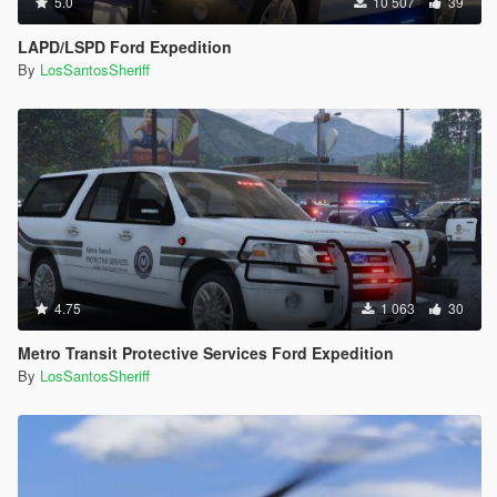
5.0
10 507
39
LAPD/LSPD Ford Expedition
By
LosSantosSheriff
4.75
1 063
30
Metro Transit Protective Services Ford Expedition
By
LosSantosSheriff