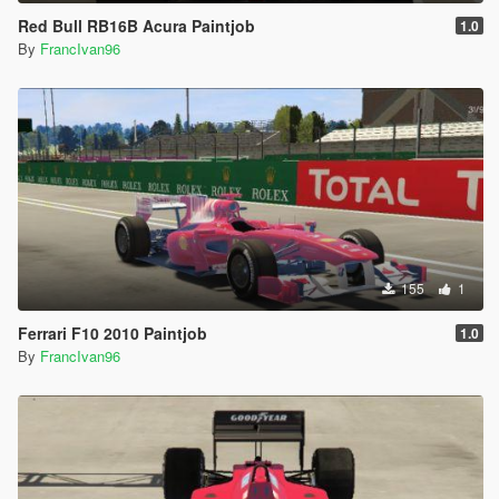
Red Bull RB16B Acura Paintjob
1.0
By
FrancIvan96
155
1
Ferrari F10 2010 Paintjob
1.0
By
FrancIvan96