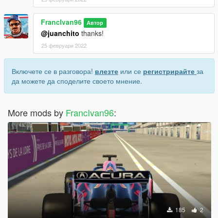
FrancIvan96
Автор
@juanchito
thanks!
25 февруари 2022
Включете се в разговора!
влезте
или се
регистрирайте
за
да можете да споделите своето мнение.
More mods by
FrancIvan96
:
185
2