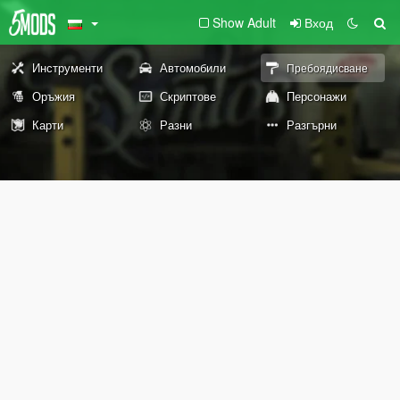
Show Adult
Вход
Инструменти
Автомобили
Пребоядисване
Оръжия
Скриптове
Персонажи
Карти
Разни
Разгърни