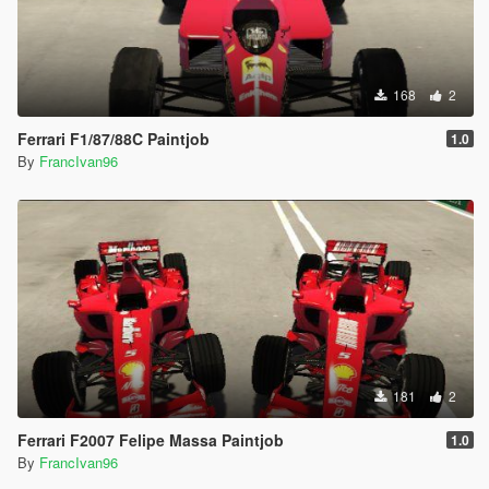
168
2
Ferrari F1/87/88C Paintjob
1.0
By
FrancIvan96
181
2
Ferrari F2007 Felipe Massa Paintjob
1.0
By
FrancIvan96