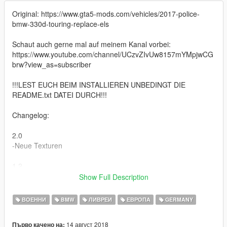
Original: https://www.gta5-mods.com/vehicles/2017-police-
bmw-330d-touring-replace-els
Schaut auch gerne mal auf meinem Kanal vorbei:
https://www.youtube.com/channel/UCzvZIvUw8157mYMpjwCG
brw?view_as=subscriber
!!!LEST EUCH BEIM INSTALLIEREN UNBEDINGT DIE
README.txt DATEI DURCH!!!
Changelog:
2.0
-Neue Texturen
1.2
-Die Fensterscheiben wurden gefixt und sind nun
Show Full Description
durchsichtiger
ВОЕННИ
BMW
ЛИВРЕИ
ЕВРОПА
GERMANY
1.1
-Anpassung von Motorhaube und Kotflügeln
14 август 2018
Първо качено на: