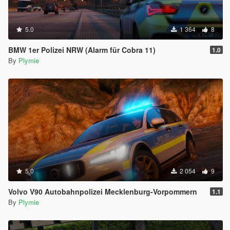
5.0
1 364
8
BMW 1er Polizei NRW (Alarm für Cobra 11)
1.0
By
Plymie
5.0
2 054
9
Volvo V90 Autobahnpolizei Mecklenburg-Vorpommern
1.1
By
Plymie