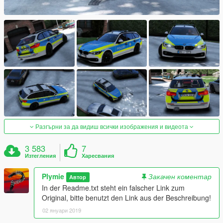
Разгърни за да видиш всички изображения и видеота
3 583
7
Изтегления
Харесвания
Plymie
Закачен коментар
Автор
In der Readme.txt steht ein falscher Link zum
Original, bitte benutzt den Link aus der Beschreibung!
02 януари 2019