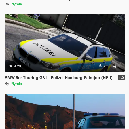
By
Plymie
4.29
930
2
BMW 5er Touring G31 | Polizei Hamburg Paintjob (NEU)
1.0
By
Plymie