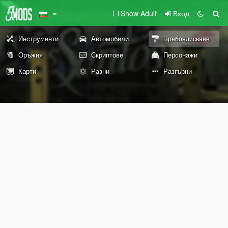
Show Adult
Вход
Инструменти
Автомобили
Пребоядисване
Оръжия
Скриптове
Персонажи
Карти
Разни
Разгърни