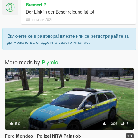
BremerLP
Der Link in der Beschreibung ist tot
08 ноември 2021
Включете се в разговора!
влезте
или се
регистрирайте
за
да можете да споделите своето мнение.
More mods by
Plymie
:
5.0
1 306
5
Ford Mondeo | Polizei NRW Paintjob
1.1