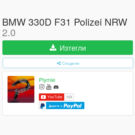
BMW 330D F31 Polizei NRW
2.0
Изтегли
Сподели
Plymie
Дарете с