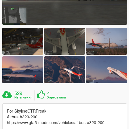
529
4
Изтегления
Харесвания
For SkylineGTRFreak
Airbus A320-200
https://www.gta5-mods.com/vehicles/airbus-a320-200