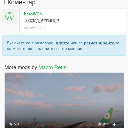
1 Коментар
heroWCh
這檔案是放在哪裏？
06 август 2017
Включете се в разговора!
влезте
или се
регистрирайте
за
да можете да споделите своето мнение.
More mods by
Macro Reus
:
5.0
911
6