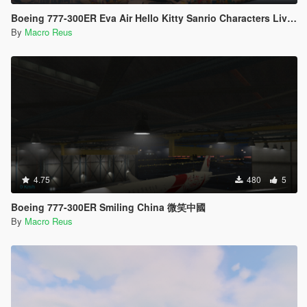
Boeing 777-300ER Eva Air Hello Kitty Sanrio Characters Livery
By
Macro Reus
4.75
480
5
Boeing 777-300ER Smiling China 微笑中國
By
Macro Reus