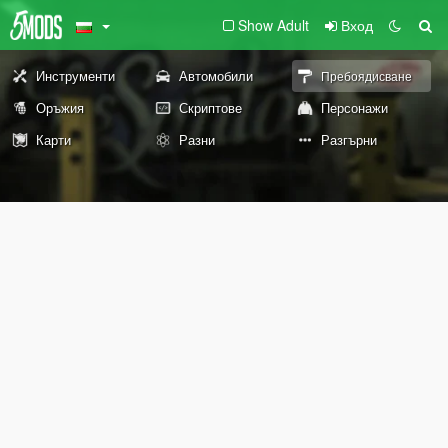
Show Adult
Вход
Инструменти
Автомобили
Пребоядисване
Оръжия
Скриптове
Персонажи
Карти
Разни
Разгърни