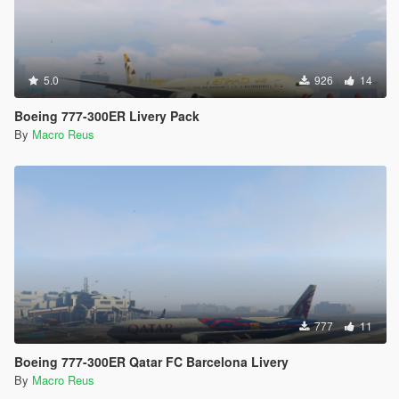
5.0
926
14
Boeing 777-300ER Livery Pack
By
Macro Reus
777
11
Boeing 777-300ER Qatar FC Barcelona Livery
By
Macro Reus