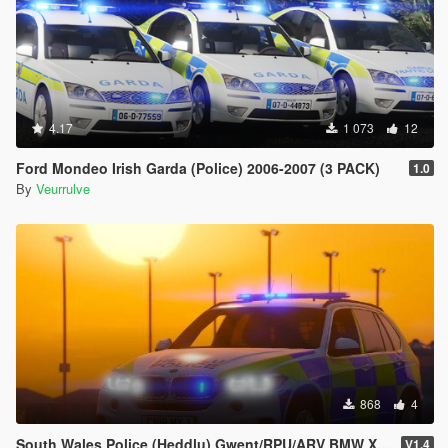
4.17
1 073
12
Ford Mondeo Irish Garda (Police) 2006-2007 (3 PACK)
1.0
By
Veurrulve
868
4
South Wales Police (Heddlu) Gwent/RPU/ARV BMW X5 (4 PACK)
V1.4