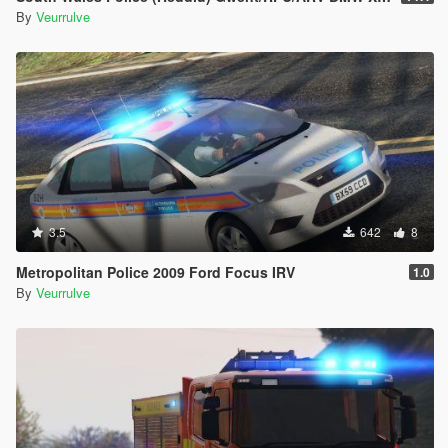
By
Veurrulve
3.5
642
8
Metropolitan Police 2009 Ford Focus IRV
1.0
By
Veurrulve