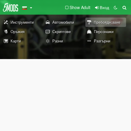
Show Adult
Вход
Инструменти
Автомобили
Пребоядисване
Оръжия
Скриптове
Персонажи
Карти
Разни
Разгърни