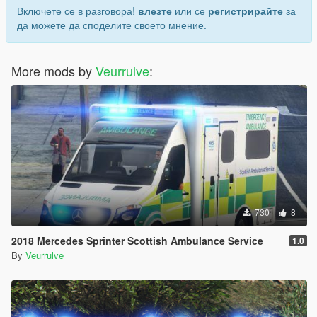
Включете се в разговора!
влезте
или се
регистрирайте
за
да можете да споделите своето мнение.
More mods by
Veurrulve
:
730
8
2018 Mercedes Sprinter Scottish Ambulance Service
1.0
By
Veurrulve