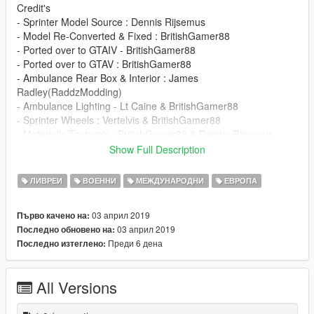
Credit's
- Sprinter Model Source : Dennis Rijsemus
- Model Re-Converted & Fixed : BritishGamer88
- Ported over to GTAIV - BritishGamer88
- Ported over to GTAV : BritishGamer88
- Ambulance Rear Box & Interior : James
Radley(RaddzModding)
- Ambulance Lighting - Lt Caine & BritishGamer88
- Sprinter Wheels : Vertelvis & BritishGamer88
- Material's/Texture's : BritishGamer88 & Dennis Rijsemus
- Templated : BritishGamer88
Show Full Description
- Grill Lights : Dannyboy1909
- Skin: Veurrulve
ЛИВРЕИ
ВОЕННИ
МЕЖДУНАРОДНИ
ЕВРОПА
- Plates - BritishGamer88
03 април 2019
Първо качено на:
03 април 2019
Последно обновено на:
Преди 6 дена
Последно изтеглено:
All Versions