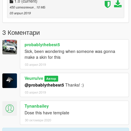
1.0
(current)
450 изтегляния
, 10 МБ
03 април 2019
3 Коментари
probablythebest5
Sick, been wondering when someone was gonna
make a skin for this
03 април 2019
Veurrulve
Автор
@probablythebest5
Thanks! :)
03 април 2019
Tynanbailey
Dose this have template
30 октомври 2020