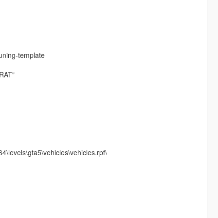
uning-template
CRAT"
\levels\gta5\vehicles\vehicles.rpf\