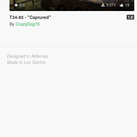
5.0
3 271
19
T34-85 - "Captured"
1.0
By
CrazyDog75
Designed in Alderney
Made in Los Santos