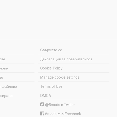
Свържете се
ове
Декларация за поверителност
лове
Cookie Policy
ве
Manage cookie settings
и файлове
Terms of Use
асиране
DMCA
@5mods в Twitter
5mods във Facebook