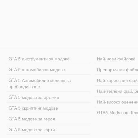
GTA 5 инструменти за модове
Най-нови файлове
GTA 5 автомобилни модове
Препоръчани файл
GTA 5 Автомобилни модове за
Най-харесвани фай
пребоядисване
Най-теглени файло
GTA 5 модове за оръжия
Най-високо оценен
GTA 5 скриптинг модове
GTA5-Mods.com Кл
GTA 5 модове за героя
GTA 5 модове за карти