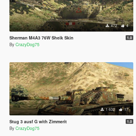
472
4
Sherman M4A3 76W Sheik Skin
1.0
By
CrazyDog75
1 632
17
Stug 3 ausf G with Zimmerit
1.0
By
CrazyDog75