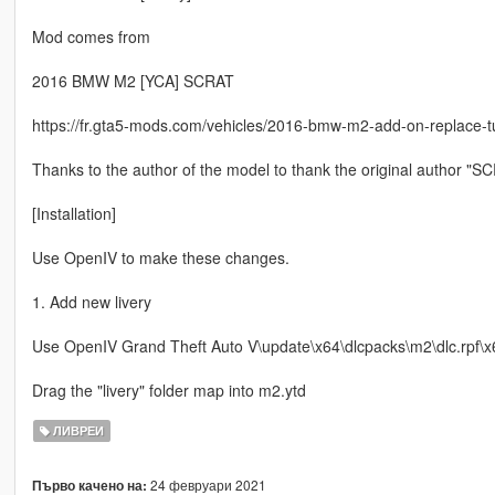
Mod comes from
2016 BMW M2 [YCA] SCRAT
https://fr.gta5-mods.com/vehicles/2016-bmw-m2-add-on-replace-t
Thanks to the author of the model to thank the original author "S
[Installation]
Use OpenIV to make these changes.
1. Add new livery
Use OpenIV Grand Theft Auto V\update\x64\dlcpacks\m2\dlc.rpf\x64
Drag the "livery" folder map into m2.ytd
ЛИВРЕИ
24 февруари 2021
Първо качено на: