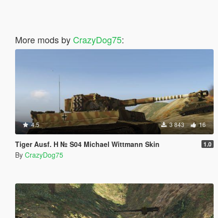
More mods by
CrazyDog75
:
4.5
3 843
16
Tiger Ausf. H № S04 Michael Wittmann Skin
1.0
By
CrazyDog75