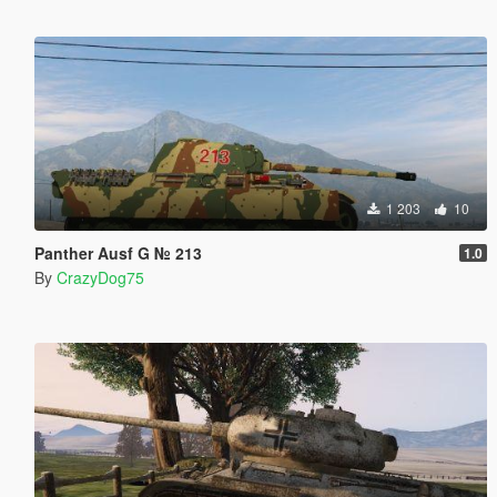
1 203
10
Panther Ausf G № 213
1.0
By
CrazyDog75