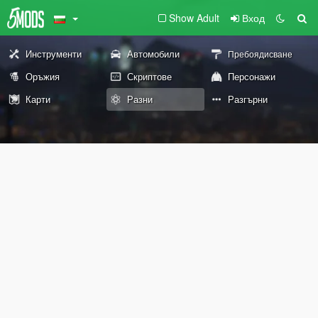
Show Adult
Вход
Инструменти
Автомобили
Пребоядисване
Оръжия
Скриптове
Персонажи
Карти
Разни
Разгърни