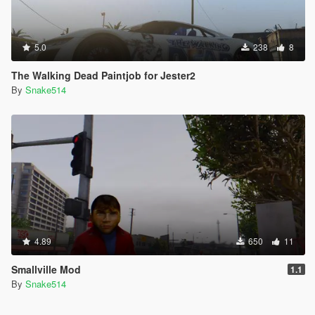
5.0
238
8
The Walking Dead Paintjob for Jester2
By
Snake514
4.89
650
11
Smallville Mod
1.1
By
Snake514