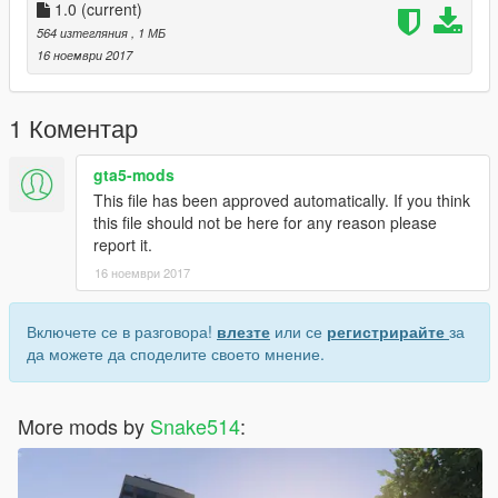
1.0
(current)
564 изтегляния
, 1 МБ
16 ноември 2017
1 Коментар
gta5-mods
This file has been approved automatically. If you think
this file should not be here for any reason please
report it.
16 ноември 2017
Включете се в разговора!
влезте
или се
регистрирайте
за
да можете да споделите своето мнение.
More mods by
Snake514
: