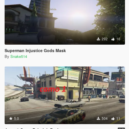
292
10
Superman Injustice Gods Mask
By
Snake514
5.0
504
11