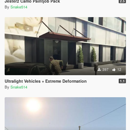
Jester2 Camo Paintjob Pack
2.5
By
Snake514
397
12
Ultralight Vehicles + Extreme Deformation
1.1
By
Snake514