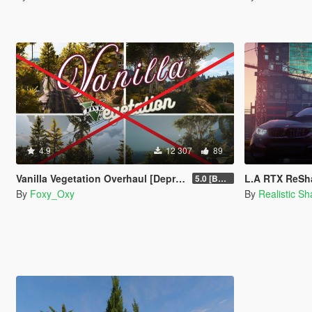
4.9
12 307
89
Vanilla Vegetation Overhaul [Deprecated / Discontinued]
L.A RTX ReSha
5.0 [BETA]
By
Foxy_Oxy
By
Realistic S