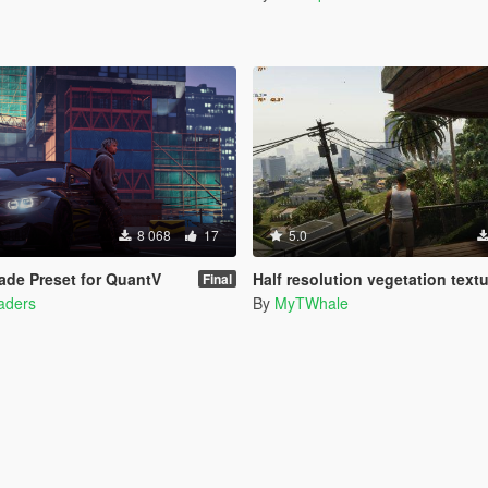
8 068
17
5.0
de Preset for QuantV
Half resolution vegetation text
Final
haders
By
MyTWhale