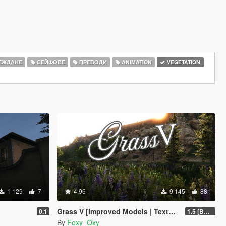
ЕЖДАНЕ
СЕЙФОВЕ
ПРЕВОДИ
ANIMATION
VEGETATION
1 129
7
4.96
9 145
88
Grass V [Improved Models | Textures | Density]
0.1
1.5 [BETA]
By
Foxy_Oxy