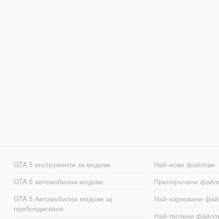
GTA 5 инструменти за модове
Най-нови файлове
GTA 5 автомобилни модове
Препоръчани файл
GTA 5 Автомобилни модове за
Най-харесвани фай
пребоядисване
Най-теглени файло