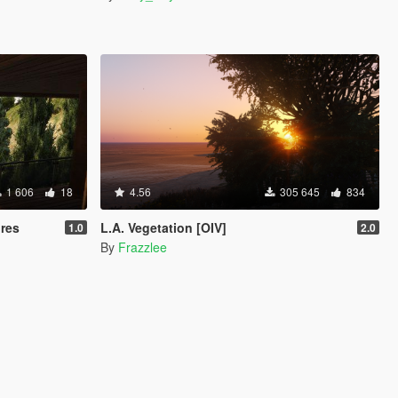
1 606
18
4.56
305 645
834
ures
L.A. Vegetation [OIV]
1.0
2.0
By
Frazzlee