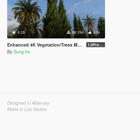
4.28
66 264
439
Enhanced 4K Vegetation/Trees Mega Pack
1.0Pre-Screen
By
Sung-ho
Designed in Alderney
Made in Los Santos