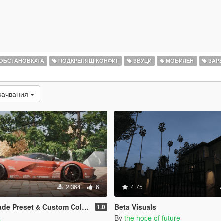
 ОБСТАНОВКАТА
ПОДКРЕПЯЩ КОНФИГ
ЗВУЦИ
МОБИЛЕН
ЗАР
качвания
2 364
6
4.75
et & Custom Colors for Blossom Tree
Beta Visuals
1.0
A
By
the hope of future