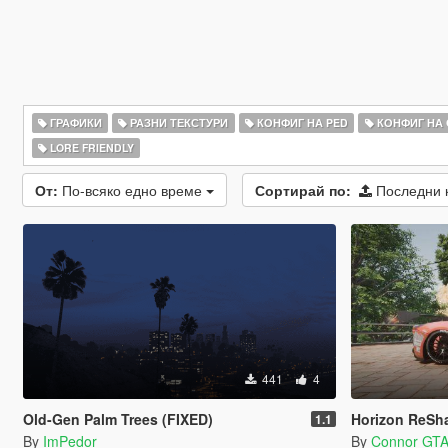
ГРАФИКИ
РАЗНИ ТЕКСТУРИ
КОНФИГ НА PED
КОНФИГ НА
LORE FRIENDLY
От:
По-всяко едно време
Сортирай по:
Последни 
441
4
Old-Gen Palm Trees (FIXED)
Horizon ReShade Pres
1.1
By
ImPedor
By
Connor GT