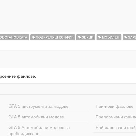
 ОБСТАНОВКАТА
ПОДКРЕПЯЩ КОНФИГ
ЗВУЦИ
МОБИЛЕН
ЗАР
рсените файлове.
GTA 5 инструменти за модове
Най-нови файлове
GTA 5 автомобилни модове
Препоръчани файл
GTA 5 Автомобилни модове за
Най-харесвани фай
пребоядисване