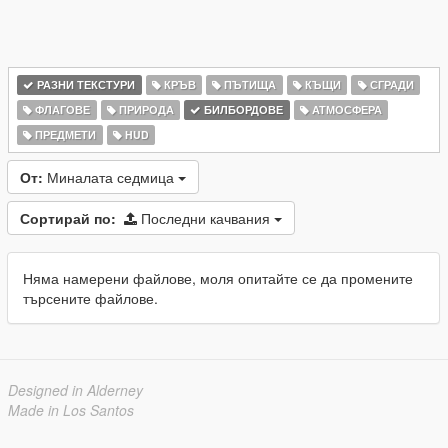
РАЗНИ ТЕКСТУРИ
КРЪВ
ПЪТИЩА
КЪЩИ
СГРАДИ
ФЛАГОВЕ
ПРИРОДА
БИЛБОРДОВЕ
АТМОСФЕРА
ПРЕДМЕТИ
HUD
От:
Миналата седмица
Сортирай по:
Последни качвания
Няма намерени файлове, моля опитайте се да промените
търсените файлове.
Designed in Alderney
Made in Los Santos