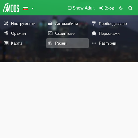
Show Adult
Вход
Инструменти
Автомобили
Пребоядисване
Оръжия
Скриптове
Персонажи
Карти
Разни
Разгърни