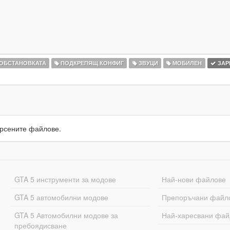
 ОБСТАНОВКАТА
ПОДКРЕПЯЩ КОНФИГ
ЗВУЦИ
МОБИЛЕН
ЗАР
рсените файлове.
GTA 5 инструменти за модове
Най-нови файлове
GTA 5 автомобилни модове
Препоръчани файл
GTA 5 Автомобилни модове за
Най-харесвани фай
пребоядисване