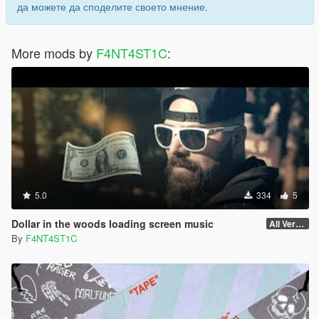
да можете да споделите своето мнение.
More mods by
F4NT4ST1C
:
5.0
334
5
Dollar in the woods loading screen music
All Versions
By
F4NT4ST1C