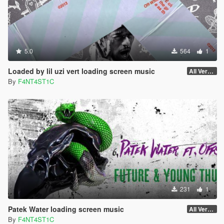
5.0
564
1
Loaded by lil uzi vert loading screen music
All Versions
By
F4NT4ST1C
231
1
Patek Water loading screen music
All Versions
By
F4NT4ST1C