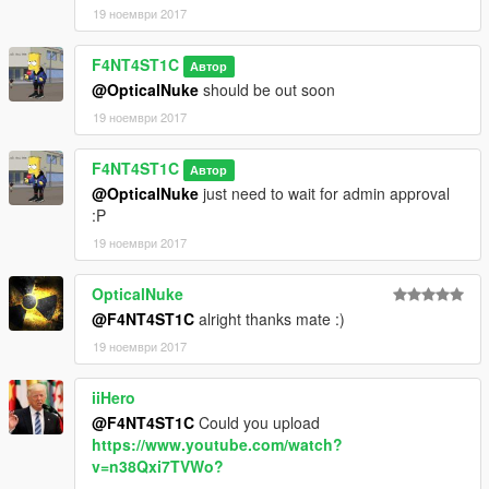
19 ноември 2017
F4NT4ST1C
Автор
@OpticalNuke
should be out soon
19 ноември 2017
F4NT4ST1C
Автор
@OpticalNuke
just need to wait for admin approval
:P
19 ноември 2017
OpticalNuke
@F4NT4ST1C
alright thanks mate :)
19 ноември 2017
iiHero
@F4NT4ST1C
Could you upload
https://www.youtube.com/watch?
v=n38Qxi7TVWo?