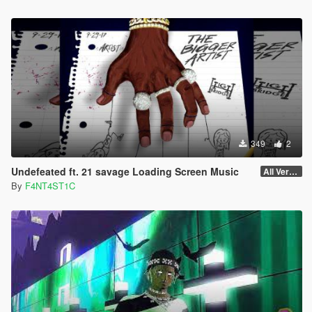
349
2
Undefeated ft. 21 savage Loading Screen Music
All Versions
By
F4NT4ST1C