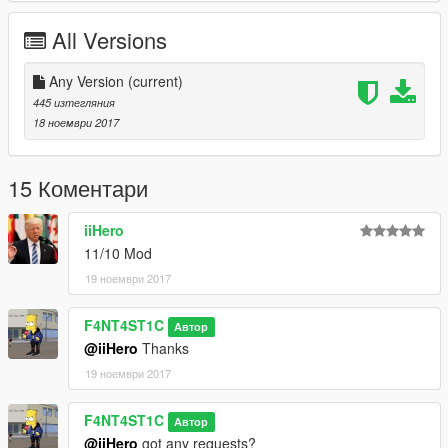
All Versions
Any Version
(current)
445 изтегляния
18 ноември 2017
15 Коментари
iiHero
11/10 Mod
19 ноември 2017
F4NT4ST1C
Автор
@iiHero
Thanks
19 ноември 2017
F4NT4ST1C
Автор
@iiHero
got any requests?