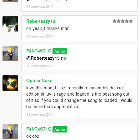
19 ноември 2017
Roberteazy13
oh yeah)) thanks man
19 ноември 2017
F4NT4ST1C
Автор
@Roberteazy13
np
19 ноември 2017
OpticalNuke
love this mod, Lil uzi recently released his deluxe
edition of luv is rage and loaded is the best song out
of it so if you could change the song to loaded I would
be more than appreciative
19 ноември 2017
F4NT4ST1C
Автор
ok cool