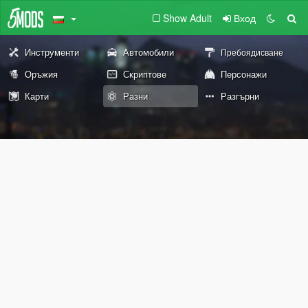
Show Adult
Вход
Инструменти
Автомобили
Пребоядисване
Оръжия
Скриптове
Персонажи
Карти
Разни
Разгърни