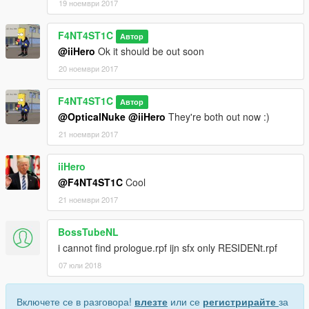
19 ноември 2017
F4NT4ST1C
Автор
@iiHero
Ok it should be out soon
20 ноември 2017
F4NT4ST1C
Автор
@OpticalNuke
@iiHero
They're both out now :)
21 ноември 2017
iiHero
@F4NT4ST1C
Cool
21 ноември 2017
BossTubeNL
i cannot find prologue.rpf ijn sfx only RESIDENt.rpf
07 юли 2018
Включете се в разговора!
влезте
или се
регистрирайте
за