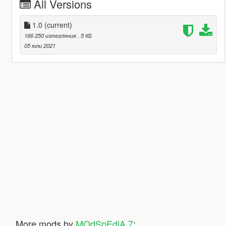
All Versions
1.0
(current)
166 250 изтегляния
, 5 КБ
05 юли 2021
More mods by
MOdSpEdiA 7
: