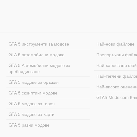
GTA 5 инструменти за модове
Най-нови файлове
GTA 5 автомобилни модове
Препоръчани файл
GTA 5 Автомобилни модове за
Най-харесвани фай
пребоядисване
Най-теглени файло
GTA 5 модове за оръжия
Най-високо оценен
GTA 5 скриптинг модове
GTA5-Mods.com Кл
GTA 5 модове за героя
GTA 5 модове за карти
GTA 5 разни модове