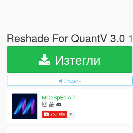
Reshade For QuantV 3.0
1
Изтегли
Сподели
MOdSpEdiA 7