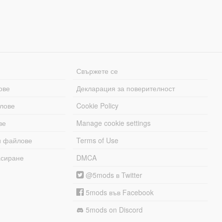
Свържете се
ове
Декларация за поверителност
лове
Cookie Policy
ве
Manage cookie settings
и файлове
Terms of Use
асиране
DMCA
@5mods в Twitter
5mods във Facebook
5mods on Discord