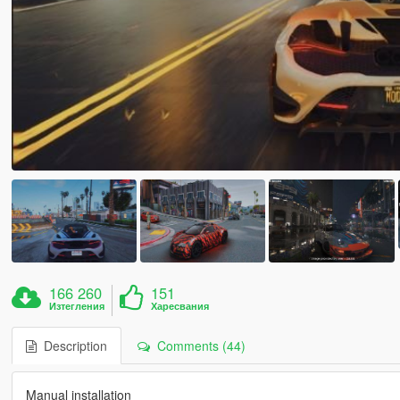
166 260
151
Изтегления
Харесвания
Description
Comments (44)
Manual installation