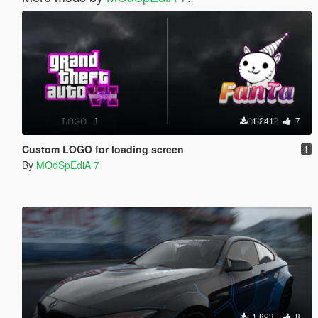
1 241
7
Custom LOGO for loading screen
1
By
MOdSpEdiA 7
1 893
8