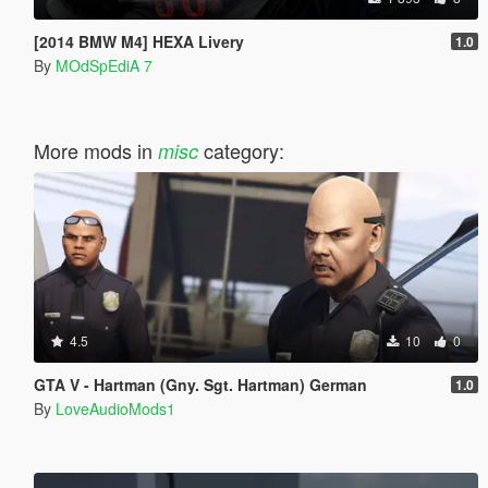
[2014 BMW M4] HEXA Livery
1.0
By
MOdSpEdiA 7
More mods in
category:
misc
4.5
10
0
GTA V - Hartman (Gny. Sgt. Hartman) German
1.0
By
LoveAudioMods1