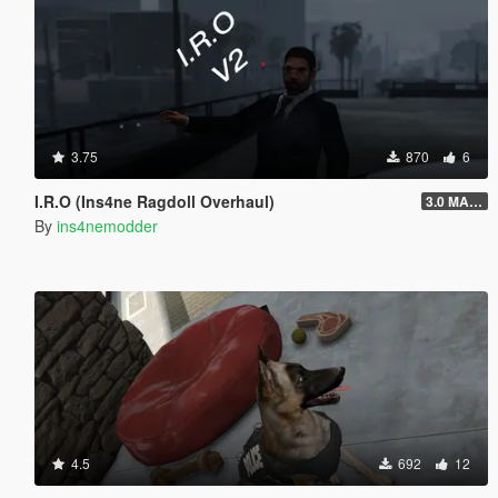
3.75
870
6
I.R.O (Ins4ne Ragdoll Overhaul)
3.0 MASSIVE OVERHAUL
By
ins4nemodder
4.5
692
12