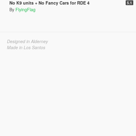
No K9 units + No Fancy Cars for RDE 4
5.1
By
FlyingFlag
Designed in Alderney
Made in Los Santos