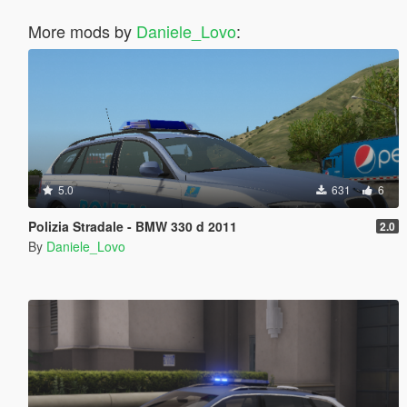
More mods by
Daniele_Lovo
:
5.0
631
6
Polizia Stradale - BMW 330 d 2011
2.0
By
Daniele_Lovo