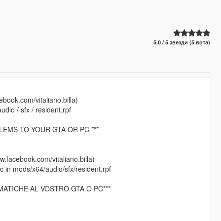
5.0 / 5 звезди (5 вота)
cebook.com/vitaliano.billa)
io / sfx / resident.rpf
LEMS TO YOUR GTA OR PC ***
ww.facebook.com/vitaliano.billa)
 in mods/x64/audio/sfx/resident.rpf
MATICHE AL VOSTRO GTA O PC***