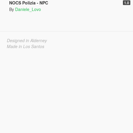
NOCS Polizia - NPC
1.0
By
Daniele_Lovo
Designed in Alderney
Made in Los Santos