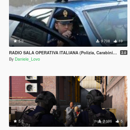
5.0
9 708
19
RADIO SALA OPERATIVA ITALIANA (Polizia, Carabinieri, Guardia di finanza) - LSPDFR
2.0
By
Daniele_Lovo
5.0
2 186
5