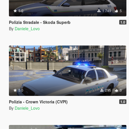
5.0
1 749
5
Polizia Stradale - Skoda Superb
1.0
By
Daniele_Lovo
5.0
295
3
Polizia - Crown Victoria (CVPI)
1.0
By
Daniele_Lovo