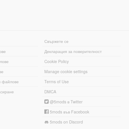
Свържете се
ове
Декларация за поверителност
лове
Cookie Policy
ве
Manage cookie settings
и файлове
Terms of Use
асиране
DMCA
@5mods в Twitter
5mods във Facebook
5mods on Discord