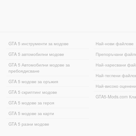
GTA 5 инструменти за модове
Най-нови файлове
GTA 5 автомобилни модове
Препоръчани файл
GTA 5 Автомобилни модове за
Най-харесвани фай
пребоядисване
Най-теглени файло
GTA 5 модове за оръжия
Най-високо оценен
GTA 5 скриптинг модове
GTA5-Mods.com Кл
GTA 5 модове за героя
GTA 5 модове за карти
GTA 5 разни модове