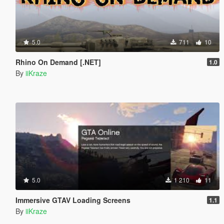
5.0
711
10
Rhino On Demand [.NET]
1.0
By
iiKraze
5.0
1 210
11
Immersive GTAV Loading Screens
1.1
By
iiKraze