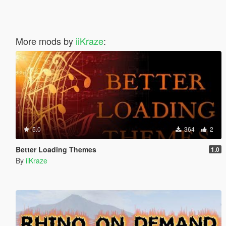
More mods by
iiKraze
:
5.0
364
2
Better Loading Themes
1.0
By
iiKraze