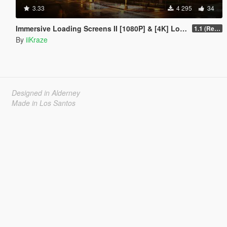
3.33
4 295
34
Immersive Loading Screens II [1080P] & [4K] Loose Files
1.1 (Replace OIV with Loose Files)
By
iiKraze
Designed in Alderney
Made in Los Santos