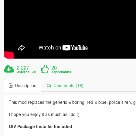
2 227
20
Изтегления
Харесвания
Description
Comments (18)
This mod replaces the generic & boring, red & blue, police siren, g
I hope you enjoy it as much as i do :)
OIV Package Installer Included