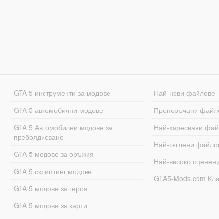
GTA 5 инструменти за модове
Най-нови файлове
GTA 5 автомобилни модове
Препоръчани файл
GTA 5 Автомобилни модове за
Най-харесвани фай
пребоядисване
Най-теглени файло
GTA 5 модове за оръжия
Най-високо оценен
GTA 5 скриптинг модове
GTA5-Mods.com Кл
GTA 5 модове за героя
GTA 5 модове за карти