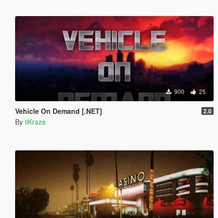
900
25
Vehicle On Demand [.NET]
2.0
By
iiKraze