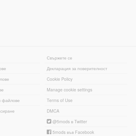
Свържете се
ове
Декларация за поверителност
лове
Cookie Policy
ве
Manage cookie settings
и файлове
Terms of Use
асиране
DMCA
@5mods в Twitter
5mods във Facebook