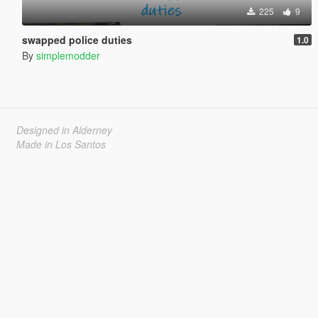
225
9
swapped police duties
1.0
By
simplemodder
Designed in Alderney
Made in Los Santos