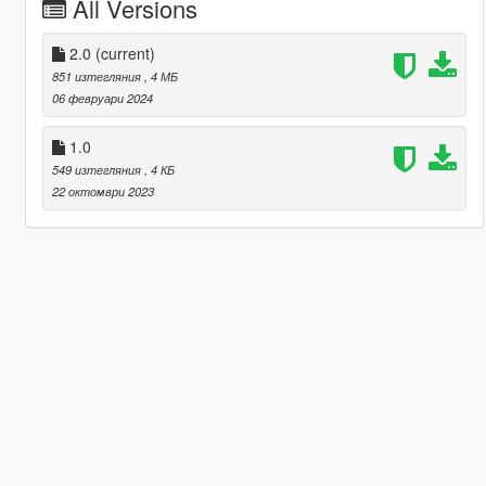
All Versions
2.0
(current)
851 изтегляния
, 4 МБ
06 февруари 2024
1.0
549 изтегляния
, 4 КБ
22 октомври 2023