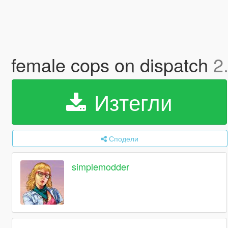
female cops on dispatch
2
Изтегли
Сподели
simplemodder