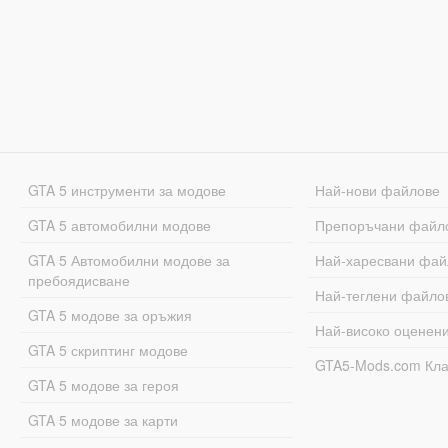
GTA 5 инструменти за модове
Най-нови файлове
GTA 5 автомобилни модове
Препоръчани файл
GTA 5 Автомобилни модове за
Най-харесвани фай
пребоядисване
Най-теглени файло
GTA 5 модове за оръжия
Най-високо оценен
GTA 5 скриптинг модове
GTA5-Mods.com Кл
GTA 5 модове за героя
GTA 5 модове за карти