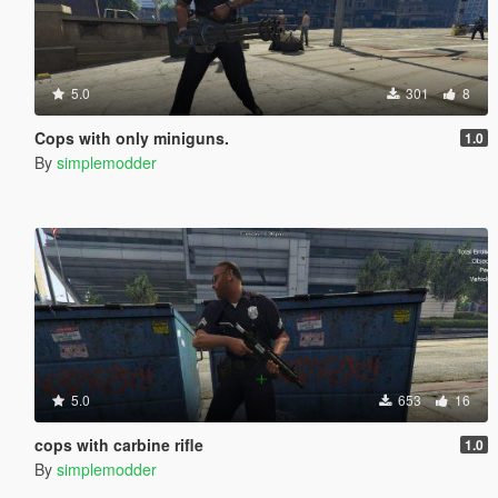
5.0
301
8
Cops with only miniguns.
1.0
By
simplemodder
5.0
653
16
cops with carbine rifle
1.0
By
simplemodder