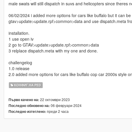
male swats will still dispatch in suvs and helicopters since theres
06/02/2024 i added more options for cars like buffalo but it can be 
gtav>update>update.rpf>common>data and use dispatch.meta from 
installation.
1 use open iv
2 go to GTAV>update>update.rpf>common>data
3 relplace dispatch.meta with my one and done.
challengelog
1.0 release
2.0 added more options for cars like buffalo cop car 2000s style o
КОНФИГ НА PED
22 октомври 2023
Първо качено на:
06 февруари 2024
Последно обновено на:
преди 2 часа
Последно изтеглено: