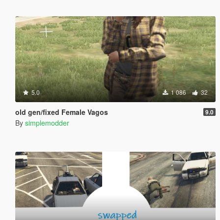
5.0
1 086
32
old gen/fixed Female Vagos
9.0
By
simplemodder