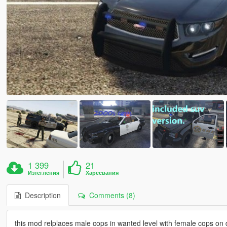
1 399
21
Изтегления
Харесвания
Description
Comments (8)
this mod relplaces male cops in wanted level with female cops on 