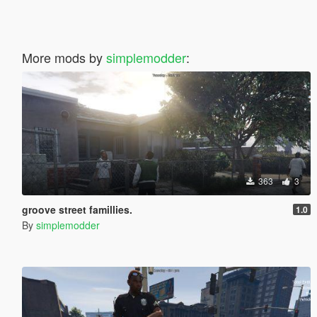
More mods by
simplemodder
:
363
3
groove street famillies.
1.0
By
simplemodder