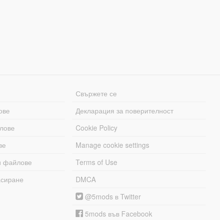
Свържете се
ове
Декларация за поверителност
лове
Cookie Policy
ве
Manage cookie settings
и файлове
Terms of Use
асиране
DMCA
@5mods в Twitter
5mods във Facebook