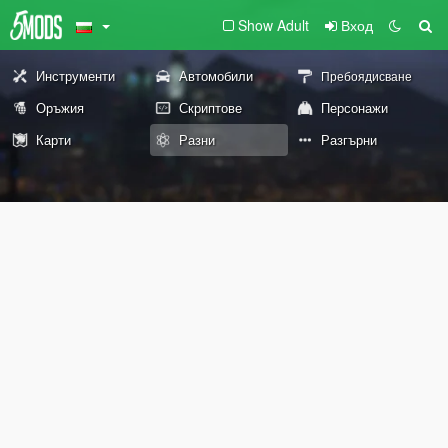
Show Adult
Вход
Инструменти
Автомобили
Пребоядисване
Оръжия
Скриптове
Персонажи
Карти
Разни
Разгърни