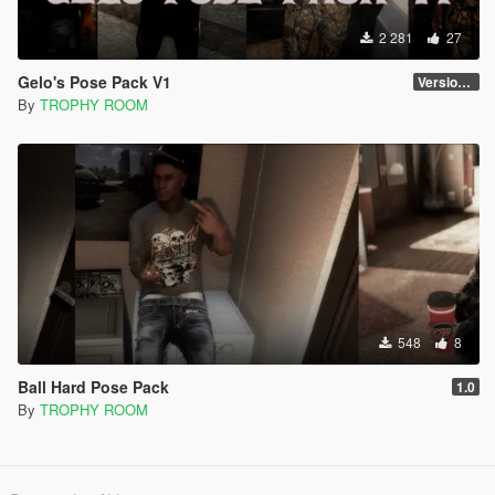
2 281
27
Gelo's Pose Pack V1
Version 1.0
By
TROPHY ROOM
548
8
Ball Hard Pose Pack
1.0
By
TROPHY ROOM