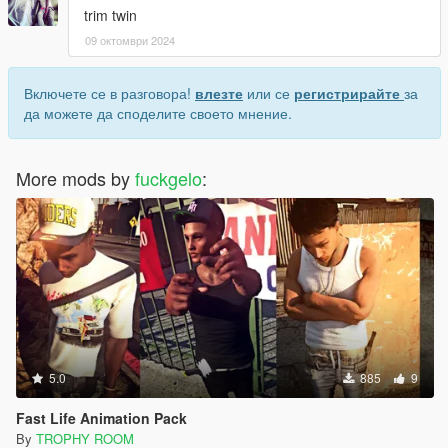
trim twin
09 октомври 2024
Включете се в разговора!
влезте
или се
регистрирайте
за
да можете да споделите своето мнение.
More mods by
fuckgelo
:
5.0
885
9
Fast Life Animation Pack
By
TROPHY ROOM