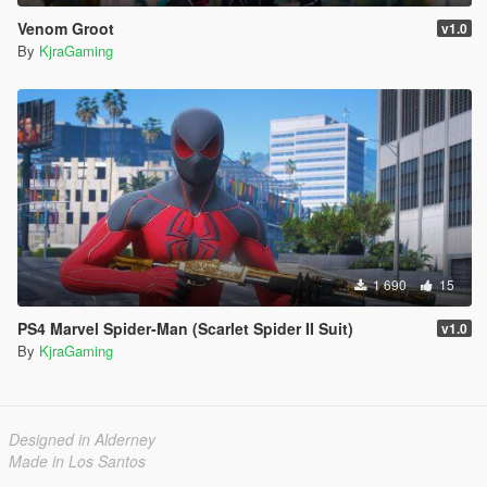
Venom Groot
v1.0
By
KjraGaming
1 690
15
PS4 Marvel Spider-Man (Scarlet Spider II Suit)
v1.0
By
KjraGaming
Designed in Alderney
Made in Los Santos