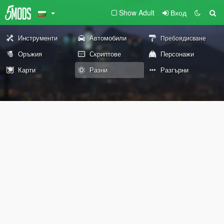
Show Adult
Вход
Инструменти
Автомобили
Пребоядисване
Оръжия
Скриптове
Персонажи
Карти
Разни
Разгърни