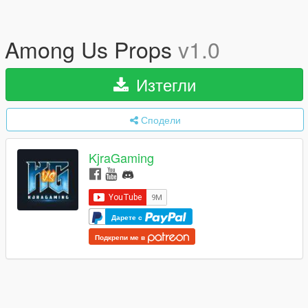
Among Us Props
v1.0
Изтегли
Сподели
KjraGaming
Дарете с
Подкрепи ме в