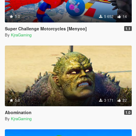
5.0
5 652
14
Super Challenge Motorcycles [Menyoo]
1.1
By
KjraGaming
5.0
3 171
22
Abomination
1.0
By
KjraGaming