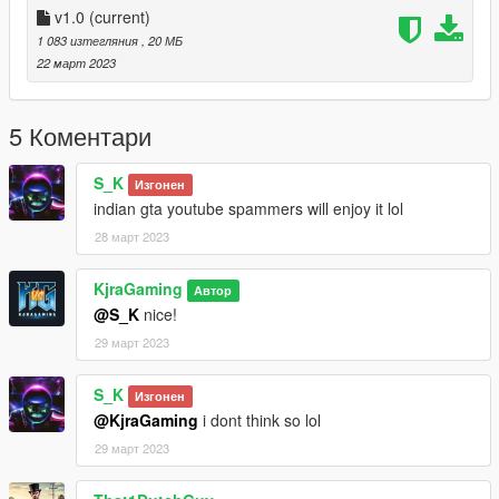
v1.0
(current)
1 083 изтегляния
, 20 МБ
22 март 2023
5 Коментари
S_K
Изгонен
indian gta youtube spammers will enjoy it lol
28 март 2023
KjraGaming
Автор
@S_K
nice!
29 март 2023
S_K
Изгонен
@KjraGaming
i dont think so lol
29 март 2023