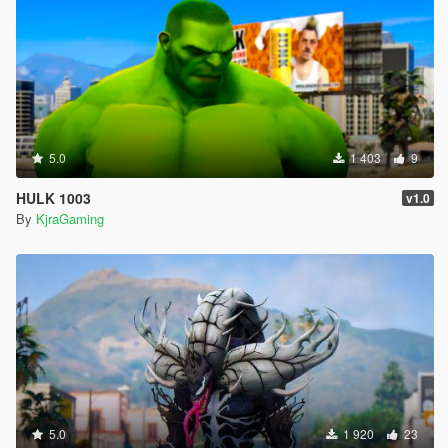
5.0
1 403
9
HULK 1003
v1.0
By
KjraGaming
5.0
1 920
23