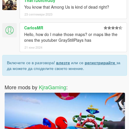
That1DutchGuy
You know that Among Us is kind of dead right?
23 септември 2023
CarlosMR
Hello, how do I make those maps? or maps like the
ones the youtuber GrayStillPlays has
21 юни 2024
Включете се в разговора!
влезте
или се
регистрирайте
за
да можете да споделите своето мнение.
More mods by
KjraGaming
: