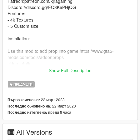
Patreon:patreon.com/kjragaming
Discord://discord.gg/FQ3KePHjQG
Features:
- 4k Textures
- 5 Custom size
Installation:
Use this mod to add prop into game https://www.gta5-
mods.com/tools/addonprops
video tutotial:
Show Full Description
Join my Discord for more peds or request your favorite
ПРЕДМЕТИ
22 март 2023
Първо качено на:
22 март 2023
Последно обновено на:
преди 8 часа
Последно изтеглено:
All Versions