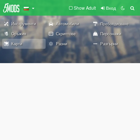
Show Adult
Вход
Инструменти
Автомобили
Пребоядисване
Оръжия
Скриптове
Персонажи
Карти
Разни
Разгърни