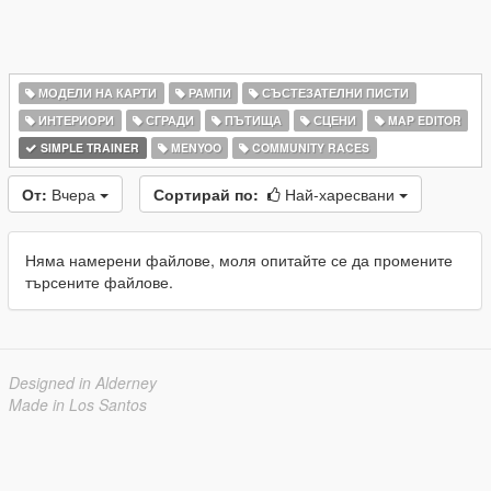
МОДЕЛИ НА КАРТИ
РАМПИ
СЪСТЕЗАТЕЛНИ ПИСТИ
ИНТЕРИОРИ
СГРАДИ
ПЪТИЩА
СЦЕНИ
MAP EDITOR
SIMPLE TRAINER
MENYOO
COMMUNITY RACES
От:
Вчера
Сортирай по:
Най-харесвани
Няма намерени файлове, моля опитайте се да промените
търсените файлове.
Designed in Alderney
Made in Los Santos