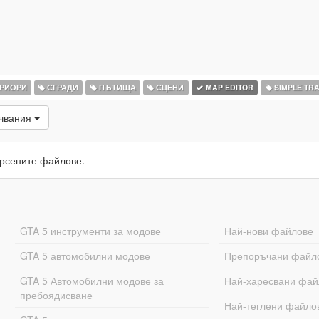
РИОРИ
СГРАДИ
ПЪТИЩА
СЦЕНИ
MAP EDITOR
SIMPLE TRA
ачвания
рсените файлове.
GTA 5 инструменти за модове
Най-нови файлове
GTA 5 автомобилни модове
Препоръчани файл
GTA 5 Автомобилни модове за
Най-харесвани фай
пребоядисване
Най-теглени файло