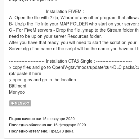
----------------------- Installation FIVEM : -----------------------
A- Open the file with 7zip, Winrar or any other program that allows 
B- Unzip the file into your MAP FOLDER who start on your server.
C - For FiveM servers - Drop the file .ymap to the Stream folder th
need to be up on your server Resources folder.
After you have that ready, you will need to start the script on your
Server.cfg (The name of the script will be the name you have put 
----------------------- Installation GTA5 Single : -----------------------
> copy files and go to OpenIV/gtav/mods/update/x64/DLC packs/cu
rpf/ paste it here
> open gtav and go to the location
Bâtiment
Menyoo
MENYOO
15 февруари 2020
Първо качено на:
16 февруари 2020
Последно обновено на:
Преди 3 дена
Последно изтеглено: