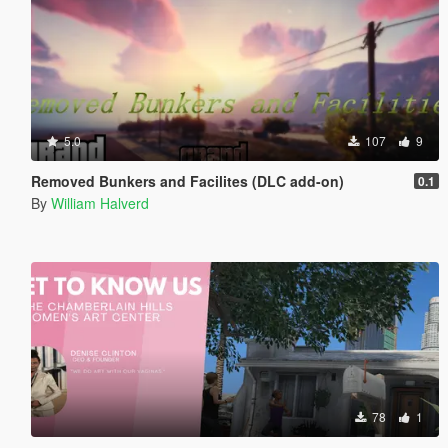
5.0
107
9
Removed Bunkers and Facilites (DLC add-on)
0.1
By
William Halverd
78
1