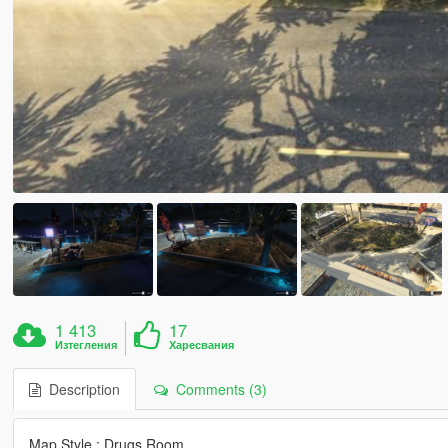
1 413
17
Изтегления
Харесвания
Description
Comments (3)
Map Style : Drugs Room