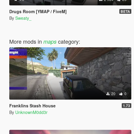
Drugs Room [YMAP / FiveM]
BETA
By
Sweaty_
More mods in
category:
maps
20
0
Franklins Stash House
1.73
By
UnknownM0dd3r