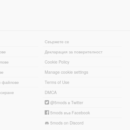
Свържете се
ове
Декларация за поверителност
лове
Cookie Policy
ве
Manage cookie settings
и файлове
Terms of Use
асиране
DMCA
@5mods в Twitter
5mods във Facebook
5mods on Discord