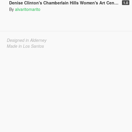
Denise Clinton's Chamberlain Hills Women's Art Center
1.0
By
alvaritomarito
Designed in Alderney
Made in Los Santos