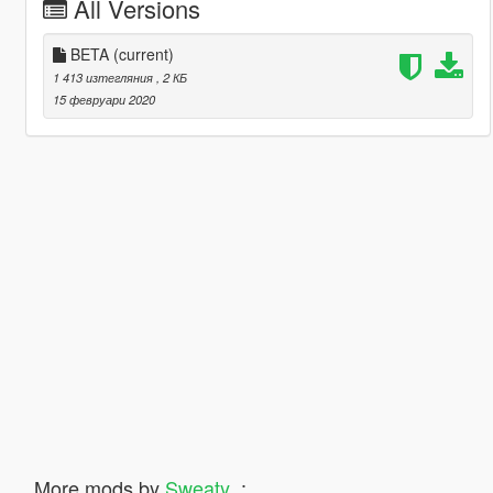
All Versions
BETA
(current)
1 413 изтегляния
, 2 КБ
15 февруари 2020
More mods by
Sweaty_
: