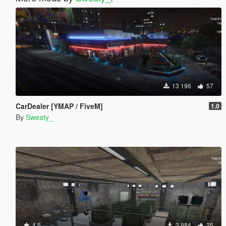
13 196
57
CarDealer [YMAP / FiveM]
1.0
By
Sweaty_
4.5
2 984
25