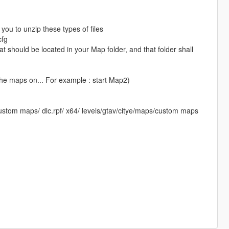
you to unzip these types of files
cfg
at should be located in your Map folder, and that folder shall
the maps on... For example : start Map2)
stom maps/ dlc.rpf/ x64/ levels/gtav/citye/maps/custom maps