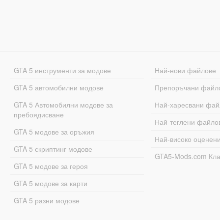
GTA 5 инструменти за модове
Най-нови файлове
GTA 5 автомобилни модове
Препоръчани файл
GTA 5 Автомобилни модове за
Най-харесвани фай
пребоядисване
Най-теглени файло
GTA 5 модове за оръжия
Най-високо оценен
GTA 5 скриптинг модове
GTA5-Mods.com Кл
GTA 5 модове за героя
GTA 5 модове за карти
GTA 5 разни модове