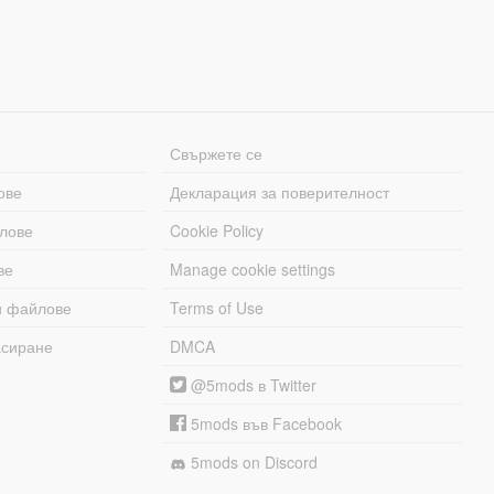
Свържете се
ове
Декларация за поверителност
лове
Cookie Policy
ве
Manage cookie settings
и файлове
Terms of Use
асиране
DMCA
@5mods в Twitter
5mods във Facebook
5mods on Discord