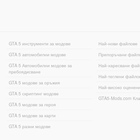
GTA 5 инструменти за модове
Най-нови файлове
GTA 5 автомобилни модове
Препоръчани файл
GTA 5 Автомобилни модове за
Най-харесвани фай
пребоядисване
Най-теглени файло
GTA 5 модове за оръжия
Най-високо оценен
GTA 5 скриптинг модове
GTA5-Mods.com Кл
GTA 5 модове за героя
GTA 5 модове за карти
GTA 5 разни модове