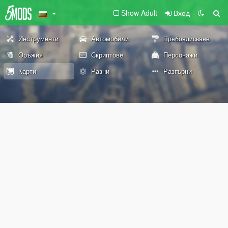
Show Adult
Вход
Инструменти
Автомобили
Пребоядисване
Оръжия
Скриптове
Персонажи
Карти
Разни
Разгърни