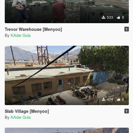
533
8
Trevor Warehouse [Menyoo]
1
By
KAdar Gula
474
8
Slab Village [Menyoo]
1
By
KAdar Gula