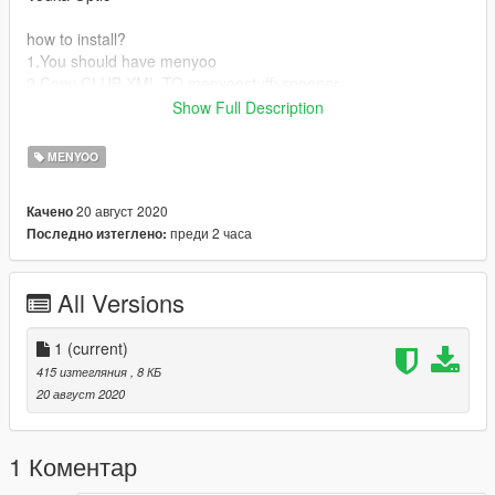
how to install?
1.You should have menyoo
2.Copy CLUB.XML TO menyoostuff>spooner
3.click F9 >Manage save files > choose CLUB > LOAD > DONE
Show Full Description
IF Found bug comment below
MENYOO
20 август 2020
Качено
преди 2 часа
Последно изтеглено:
All Versions
1
(current)
415 изтегляния
, 8 КБ
20 август 2020
1 Коментар