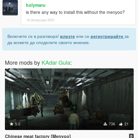
holymaru
is there any way to install this without the menyoo?
16 февруари 2021
Включете се в разговора!
влезте
или се
регистрирайте
за
да можете да споделите своето мнение.
More mods by
KAdar Gula
:
5.0
736
21
Chinese meat factory [Menyoo]
0