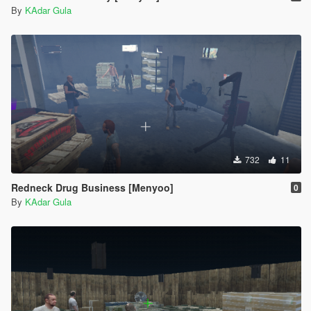
By
KAdar Gula
732
11
Redneck Drug Business [Menyoo]
0
By
KAdar Gula