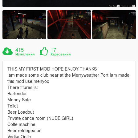
415
17
Изтегления
Харесвания
THIS MY FIRST MOD HOPE ENJOY THANKS
Iam made some club near at the Merryweather Port Iam made
this mod use menyoo
There fitures is:
Bartender
Money Safe
Toilet
Beer Loadout
Private dance room (NUDE GIRL)
Coffe machine
Beer refriegeator
Vodka Optic