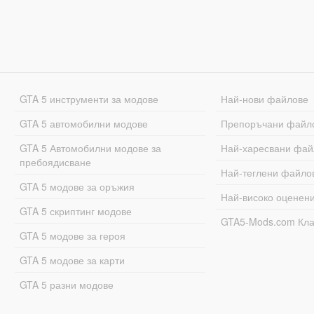
GTA 5 инструменти за модове
Най-нови файлове
GTA 5 автомобилни модове
Препоръчани файл
GTA 5 Автомобилни модове за
Най-харесвани фай
пребоядисване
Най-теглени файло
GTA 5 модове за оръжия
Най-високо оценен
GTA 5 скриптинг модове
GTA5-Mods.com Кл
GTA 5 модове за героя
GTA 5 модове за карти
GTA 5 разни модове