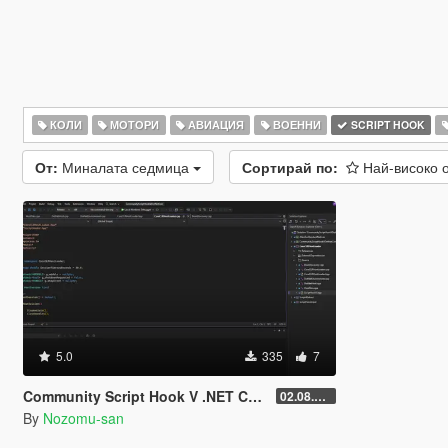
КОЛИ
МОТОРИ
АВИАЦИЯ
ВОЕННИ
SCRIPT HOOK
От:
Миналата седмица
Сортирай по:
Най-високо 
5.0
335
7
Community Script Hook V .NET Core for Legacy & Enhanced [ .NET Core ]
02.08.2026
By
Nozomu-san