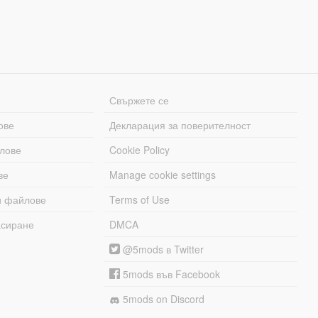
Свържете се
ове
Декларация за поверителност
лове
Cookie Policy
ве
Manage cookie settings
и файлове
Terms of Use
асиране
DMCA
@5mods в Twitter
5mods във Facebook
5mods on Discord