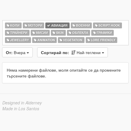
КОЛИ
МОТОРИ
АВИАЦИЯ
ВОЕННИ
SCRIPT HOOK
ТРАЙНЕРИ
МИСИИ
SKIN
ОБЛЕКЛА
ГРАФИКИ
JEWELLERY
ANIMATION
VEGETATION
LORE FRIENDLY
От:
Вчера
Сортирай по:
Най-теглени
Няма намерени файлове, моля опитайте се да промените
търсените файлове.
Designed in Alderney
Made in Los Santos