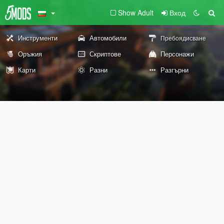
Show Adult
Вход
Инструменти
Автомобили
Пребоядисване
Оръжия
Скриптове
Персонажи
Карти
Разни
Разгърни