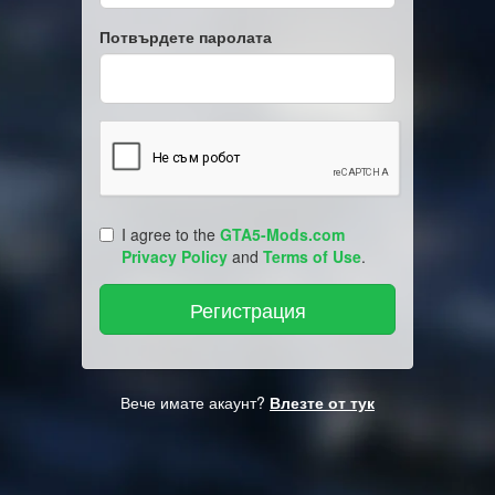
Потвърдете паролата
I agree to the
GTA5-Mods.com
Privacy Policy
and
Terms of Use
.
Вече имате акаунт?
Влезте от тук