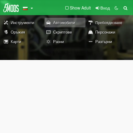
Show Adult
Вход
Инструменти
Автомобили
Пребоядисване
Оръжия
Скриптове
Персонажи
Карти
Разни
Разгърни