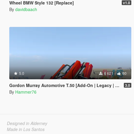
Wheel BMW Style 132 [Replace]
v1.0
By
davidbaach
5.0
6 621
60
Gordon Murray Automotive T.50 [Add-On | Legacy | Enhanced]
3.0
By
Hammer76
Designed in Alderney
Made in Los Santos