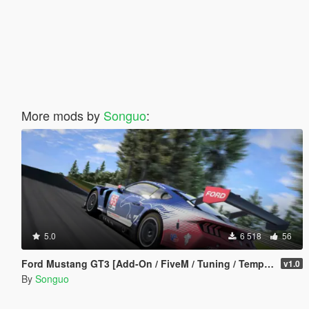
More mods by
Songuo
:
5.0
6 518
56
Ford Mustang GT3 [Add-On / FiveM / Tuning / Template]
v1.0
By
Songuo