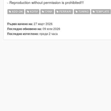
- Reproduction without permission is prohibited!!!
ADD-ON
КОЛИ
ГУМИ
FERRARI
TUNING
TEMPLATE
27 март 2026
Първо качено на:
09 юли 2026
Последно обновено на:
преди 2 часа
Последно изтеглено: