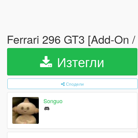
Ferrari 296 GT3 [Add-On /
Изтегли
Сподели
Songuo