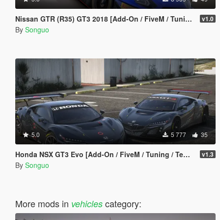
Nissan GTR (R35) GT3 2018 [Add-On / FiveM / Tuning / Template]
v1.0
By
Songuo
5.0
5 777
35
Honda NSX GT3 Evo [Add-On / FiveM / Tuning / Template]
v1.3
By
Songuo
More mods in
category:
vehicles