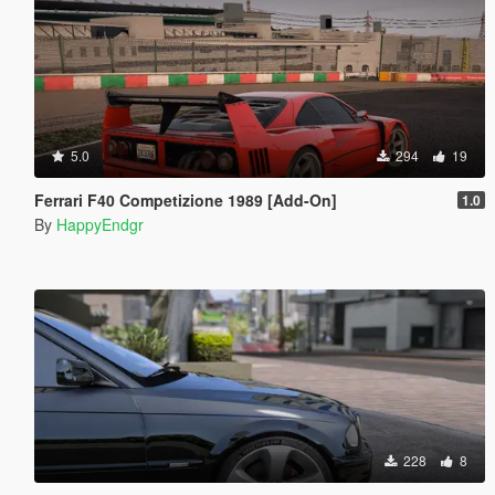
5.0
294
19
Ferrari F40 Competizione 1989 [Add-On]
1.0
By
HappyEndgr
228
8