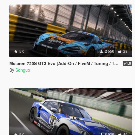
5.0
2 556
28
Mclaren 720S GT3 Evo [Add-On / FiveM / Tuning / Template]
v1.0
By
Songuo
5.0
8 939
49