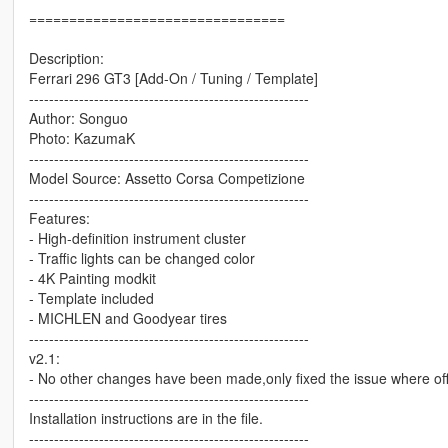
================================
Description:
Ferrari 296 GT3 [Add-On / Tuning / Template]
--------------------------------------------------------
Author: Songuo
Photo: KazumaK
--------------------------------------------------------
Model Source: Assetto Corsa Competizione
--------------------------------------------------------
Features:
- High-definition instrument cluster
- Traffic lights can be changed color
- 4K Painting modkit
- Template included
- MICHLEN and Goodyear tires
--------------------------------------------------------
v2.1:
- No other changes have been made,only fixed the issue where offl
--------------------------------------------------------
Installation instructions are in the file.
--------------------------------------------------------