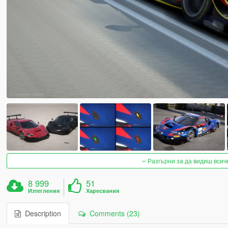
Разгърни за да видиш всич
8 999
51
Изтегления
Харесвания
Description
Comments (23)