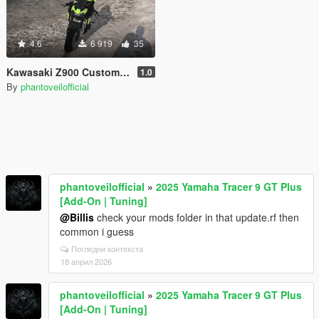
4.6
6 919
35
Kawasaki Z900 Custom [Add-On]
1.0
By
phantoveilofficial
phantoveilofficial
»
2025 Yamaha Tracer 9 GT Plus
[Add-On | Tuning]
@Billis
check your mods folder in that update.rf then
common i guess
Погледни контекста
18 април 2026
phantoveilofficial
»
2025 Yamaha Tracer 9 GT Plus
[Add-On | Tuning]