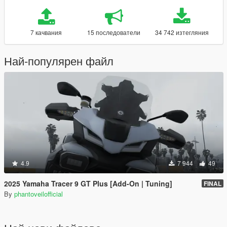
7 качвания
15 последователи
34 742 изтегляния
Най-популярен файл
4.9
7 944
49
2025 Yamaha Tracer 9 GT Plus [Add-On | Tuning]
FINAL
By
phantoveilofficial