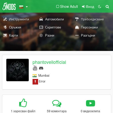
Show Adult
Вход
Инструменти
Автомобили
Пребоядисване
Оръжия
Скриптове
Персонажи
Карти
Разни
Разгърни
phantoveilofficial
Mumbai
1 харесван файл
59 коментара
0 видеоклипа