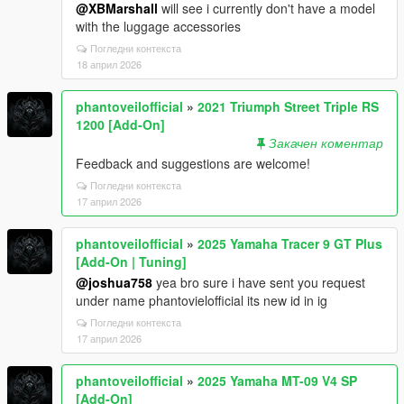
@XBMarshall
will see i currently don't have a model
with the luggage accessories
Погледни контекста
18 април 2026
phantoveilofficial
»
2021 Triumph Street Triple RS
1200 [Add-On]
Закачен коментар
Feedback and suggestions are welcome!
Погледни контекста
17 април 2026
phantoveilofficial
»
2025 Yamaha Tracer 9 GT Plus
[Add-On | Tuning]
@joshua758
yea bro sure i have sent you request
under name phantovielofficial its new id in ig
Погледни контекста
17 април 2026
phantoveilofficial
»
2025 Yamaha MT-09 V4 SP
[Add-On]