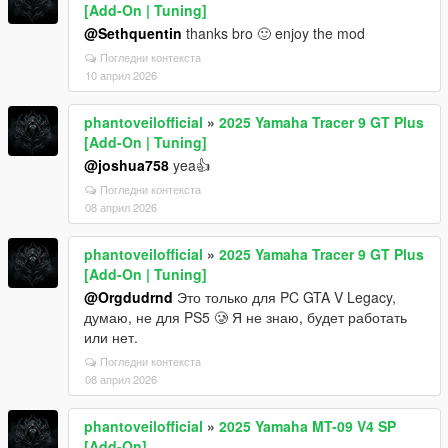
[Add-On | Tuning]
@Sethquentin
thanks bro 🙂 enjoy the mod
Погледни контекста
10 април 2026
phantoveilofficial
»
2025 Yamaha Tracer 9 GT Plus
[Add-On | Tuning]
@joshua758
yea👍
Погледни контекста
08 април 2026
phantoveilofficial
»
2025 Yamaha Tracer 9 GT Plus
[Add-On | Tuning]
@Orgdudrnd
Это только для PC GTA V Legacy,
думаю, не для PS5 🥲 Я не знаю, будет работать
или нет.
Погледни контекста
08 април 2026
phantoveilofficial
»
2025 Yamaha MT-09 V4 SP
[Add-On]