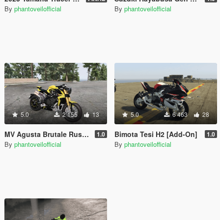
By
phantoveilofficial
By
phantoveilofficial
5.0
2 155
13
5.0
6 463
28
MV Agusta Brutale Rush 1000 [Add-On]
Bimota Tesi H2 [Add-On]
1.0
1.0
By
phantoveilofficial
By
phantoveilofficial