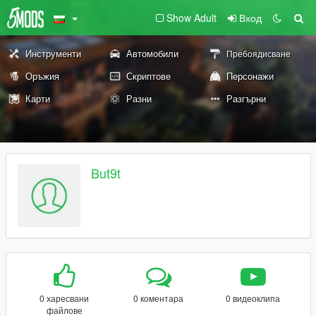
Show Adult
Вход
Инструменти
Автомобили
Пребоядисване
Оръжия
Скриптове
Персонажи
Карти
Разни
Разгърни
But9t
0 харесвани
0 коментара
0 видеоклипа
файлове