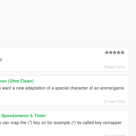
ho
Преди 2 дена
oo (Ultra Clean)
 you want a new adaptation of a special character of an anime/game
27 март 2026
 Speedometer & Timer
u can map the (*) key on for example (²) its called key remapper
22 март 2026