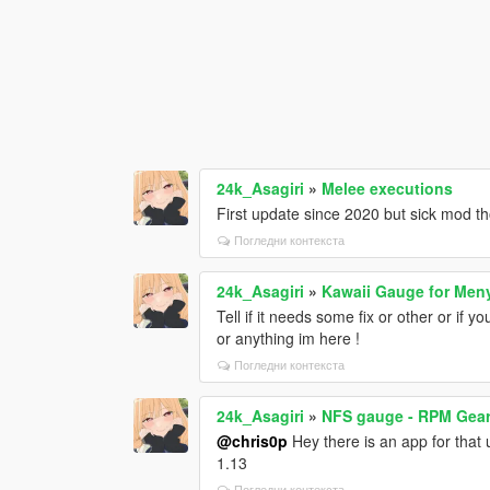
24k_Asagiri
»
Melee executions
First update since 2020 but sick mod t
Погледни контекста
24k_Asagiri
»
Kawaii Gauge for Meny
Tell if it needs some fix or other or if
or anything im here !
Погледни контекста
24k_Asagiri
»
NFS gauge - RPM Gear
@chris0p
Hey there is an app for that 
1.13
Погледни контекста