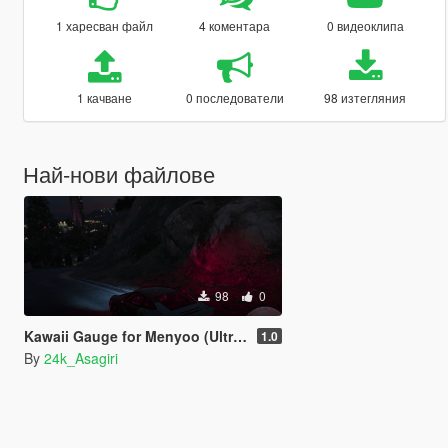
1 харесван файл
4 коментара
0 видеоклипа
1 качване
0 последователи
98 изтегляния
Най-нови файлове
98
0
Kawaii Gauge for Menyoo (Ultra Clean)
1.0
By
24k_Asagiri