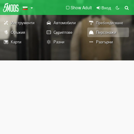
Show Adult
Вход
Инструменти
Автомобили
Пребоядисване
Оръжия
Скриптове
Персонажи
Карти
Разни
Разгърни