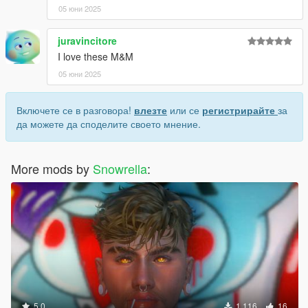
05 юни 2025
juravincitore
I love these M&M
05 юни 2025
Включете се в разговора!
влезте
или се
регистрирайте
за
да можете да споделите своето мнение.
More mods by
Snowrella
:
5.0
1 116
16