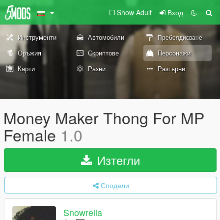
Show Adult
Вход
Инструменти
Автомобили
Пребоядисване
Оръжия
Скриптове
Персонажи
Карти
Разни
Разгърни
Money Maker Thong For MP
Female
1.0
Изтегли
Сподели
Snowrella