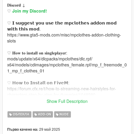
𝐃𝐢𝐬𝐜𝐨𝐫𝐝 ↓
♡
Join my Discord!
♡ 𝗜 𝘀𝘂𝗴𝗴𝗲𝘀𝘁 𝘆𝗼𝘂 𝘂𝘀𝗲 𝘁𝗵𝗲 𝗺𝗽𝗰𝗹𝗼𝘁𝗵𝗲𝘀 𝗮𝗱𝗱𝗼𝗻 𝗺𝗼𝗱
𝘄𝗶𝘁𝗵 𝘁𝗵𝗶𝘀 𝗺𝗼𝗱.
https://www.gta5-mods.com/misc/mpclothes-addon-clothing-
slots
♡ 𝐇𝐨𝐰 𝐭𝐨 𝐢𝐧𝐬𝐭𝐚𝐥𝐥 𝐨𝐧 𝐬𝐢𝐧𝐠𝐥𝐞𝐩𝐥𝐚𝐲𝐞𝐫:
mods/update/x64/dlcpacks/mpclothes/dlc.rpf/
x64/models/cdimages/mpclothes_female.rpf/mp_f_freemode_0
1_mp_f_clothes_01
♡ 𝗛𝗼𝘄 𝘁𝗼 𝗜𝗻𝘀𝘁𝗮𝗹𝗹 𝗼𝗻 𝗙𝗶𝘃𝗲𝗠:
https://forum.cfx.re/t/how-to-streaming-new-hairstyles-for-
characters-step-by-step-for-dummies/1048980
Show Full Description
♡ 𝗠𝗲𝘀𝗵 𝗖𝗿𝗲𝗱𝗶𝘁:
https://nitropanic.tumblr.com/post/176455296419/info-
ОБЛЕКЛА
ADD-ON
NUDE
download-xx-no-adflu
29 май 2025
Първо качено на: