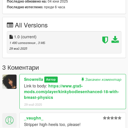
04 юни 2025
Последно обновено на:
преди 6 часа
Последно изтеглено:
All Versions
1.0
(current)
1 490 изтегляния
, 3 МБ
29 май 2025
3 Коментари
Snowrella
Закачен коментар
Автор
Link to body:
https://www.gta5-
mods.com/player/kinkybodiesenhanced-18-with-
breast-physics
29 май 2025
_vaughn_
Stripper high-heels too, please!