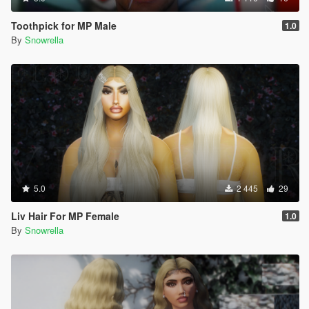
Toothpick for MP Male
1.0
By
Snowrella
5.0
2 445
29
Liv Hair For MP Female
1.0
By
Snowrella