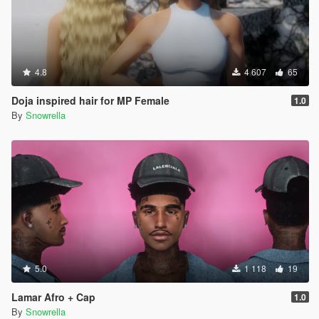
4.8
4 607
65
Doja inspired hair for MP Female
1.0
By
Snowrella
5.0
1 118
19
Lamar Afro + Cap
1.0
By
Snowrella