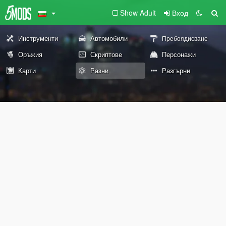
Show Adult
Вход
Инструменти
Автомобили
Пребоядисване
Оръжия
Скриптове
Персонажи
Карти
Разни
Разгърни