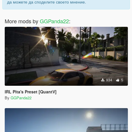
да можете да споделите своето мнение.
More mods by
GGPanda22
:
934
5
IRL Pita's Preset [QuantV]
By
GGPanda22