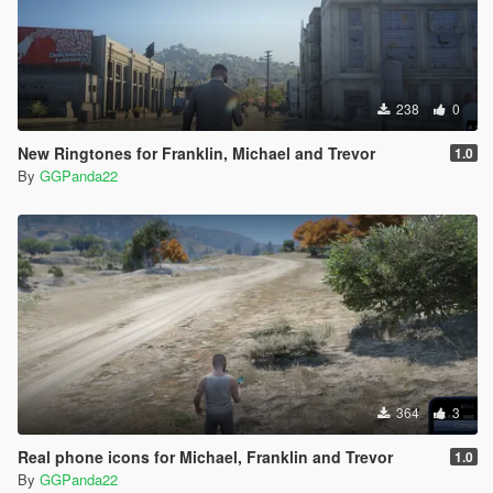
238
0
New Ringtones for Franklin, Michael and Trevor
1.0
By
GGPanda22
364
3
Real phone icons for Michael, Franklin and Trevor
1.0
By
GGPanda22