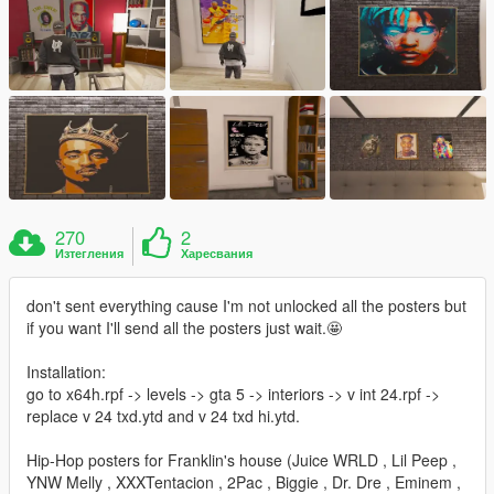
270
2
Изтегления
Харесвания
don't sent everything cause I'm not unlocked all the posters but
if you want I'll send all the posters just wait.🤩
Installation:
go to x64h.rpf -> levels -> gta 5 -> interiors -> v int 24.rpf ->
replace v 24 txd.ytd and v 24 txd hi.ytd.
Hip-Hop posters for Franklin's house (Juice WRLD , Lil Peep ,
YNW Melly , XXXTentacion , 2Pac , Biggie , Dr. Dre , Eminem ,